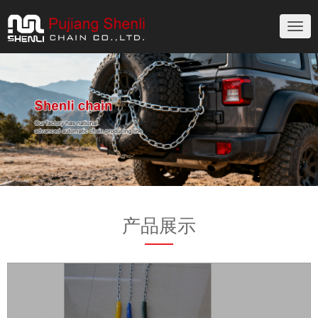
切
换
导
航
产品展示