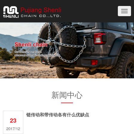
切
换
导
航
新闻中心
链传动和带传动各有什么优缺点
23
2017/12